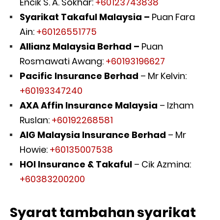
Encik S. A. Sokhar:
+60123743838
Syarikat Takaful Malaysia –
Puan Fara
Ain:
+60126551775
Allianz Malaysia Berhad –
Puan
Rosmawati Awang:
+60193196627
Pacific Insurance Berhad
– Mr Kelvin:
+60193347240
AXA Affin Insurance Malaysia
– Izham
Ruslan:
+60192268581
AIG Malaysia Insurance Berhad
– Mr
Howie:
+60135007538
HOI Insurance & Takaful
– Cik Azmina:
+60383
200200
Syarat tambahan syarikat