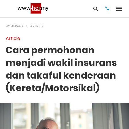
HOMEPAGE
ARTICLE
Article
Type
Cara permohonan
your
search
query
menjadi wakil insurans
and
hit
dan takaful kenderaan
enter:
(Kereta/Motorsikal)