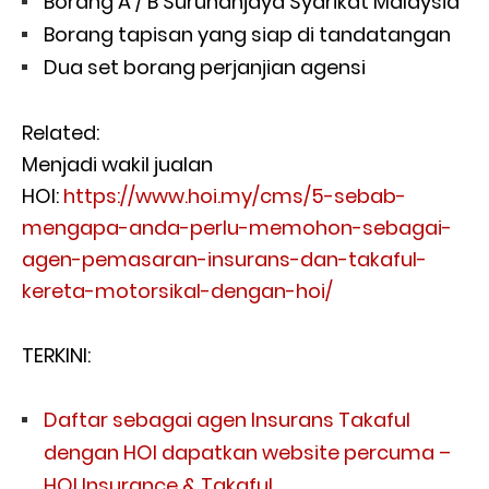
Borang A / B Suruhanjaya Syarikat Malaysia
Borang tapisan yang siap di tandatangan
Dua set borang perjanjian agensi
Related:
Menjadi wakil jualan
HOI:
https://www.hoi.my/cms/5-sebab-
mengapa-anda-perlu-memohon-sebagai-
agen-pemasaran-insurans-dan-takaful-
kereta-motorsikal-dengan-hoi/
TERKINI:
Daftar sebagai agen Insurans Takaful
dengan HOI dapatkan website percuma –
HOI Insurance & Takaful