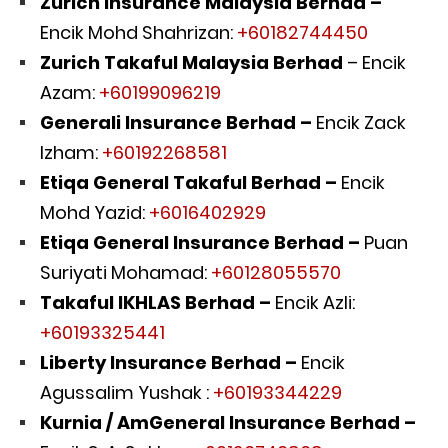
Zurich Insurance Malaysia Berhad –
Encik Mohd Shahrizan:
+60182744450
Zurich Takaful Malaysia Berhad
– Encik
Azam:
+60199096219
Generali Insurance Berhad –
Encik Zack
Izham:
+60192268581
Etiqa General Takaful Berhad –
Encik
Mohd Yazid:
+6016402929
Etiqa General Insurance Berhad –
Puan
Suriyati Mohamad:
+60128055570
Takaful IKHLAS Berhad –
Encik Azli:
+60193325441
Liberty Insurance Berhad –
Encik
Agussalim Yushak :
+60193344229
Kurnia / AmGeneral Insurance Berhad –