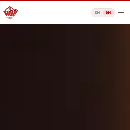
EN
BM